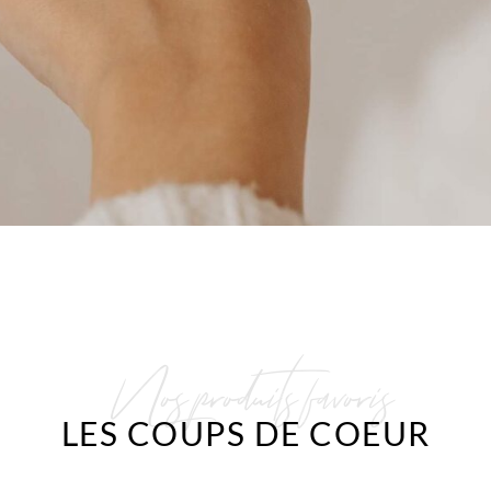
Nos produits favoris
LES COUPS DE COEUR