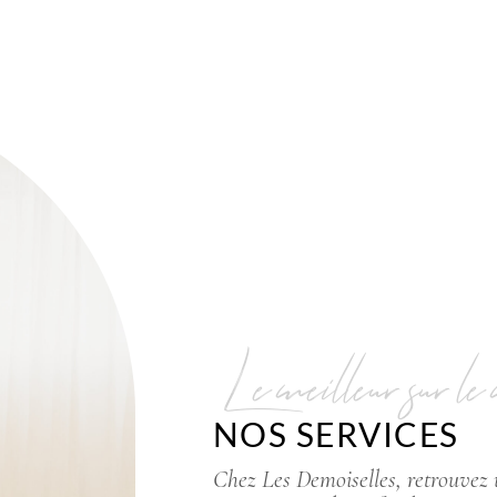
Le meilleur sur le
NOS SERVICES
Chez Les Demoiselles, retrouvez 