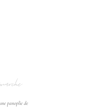
 marche
une panoplie de