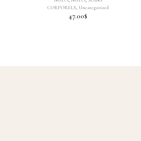
NUDA
NUDA
SOINS
52.00
$
,
RPORELS
Uncategorized
47.00
$