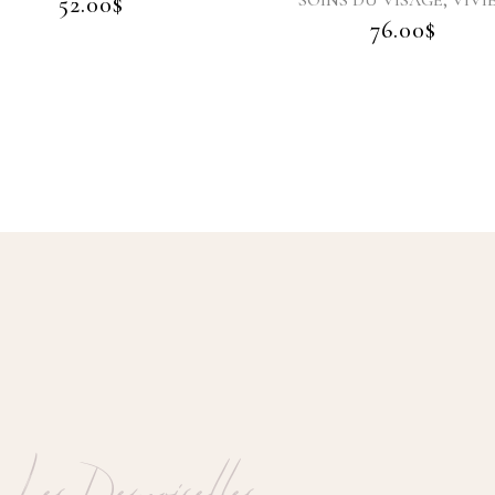
SOINS DU VISAGE
VIVIER
1
76.00
$
Les Demoiselles