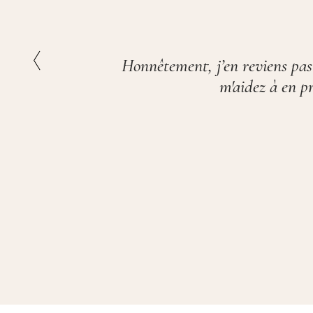
s
Tout est parfait! Ongle
bien accueillies et el