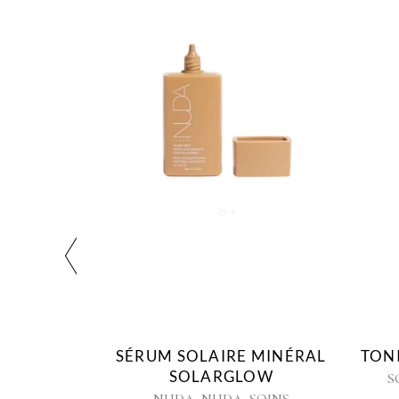
M SOLAIRE MINÉRAL
TONIQUE RAFRAÎCHISS
SOLARGLOW
,
SOINS DU VISAGE
VIVIE
,
,