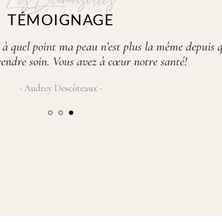
TÉMOIGNAGE
s, cils, maquillage, etc. Le personnel est extra. N
les sont professionnelles. Ça vaut vraiment la peine
Line Dauphinais