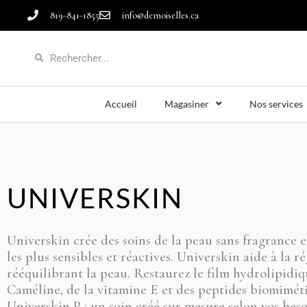
819-841-1855
info@demoiselles.ca
Accueil
Magasiner
Nos services
UNIVERSKIN
Universkin crée des soins de la peau sans fragrance 
les plus sensibles et réactives. Universkin aide à la 
rééquilibrant la peau. Restaurez le film hydrolipidi
Caméline, de la vitamine E et des peptides biomimét
Universkin P ; un soin créé sur mesure selon vos beso