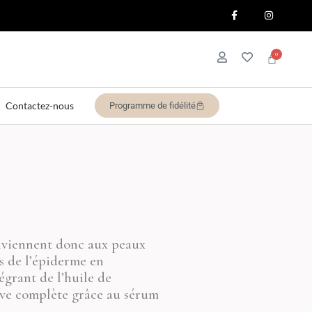
Contactez-nous
Programme de fidélité
conviennent donc aux peaux
es de l’épiderme en
égrant de l’huile de
ive complète grâce au sérum