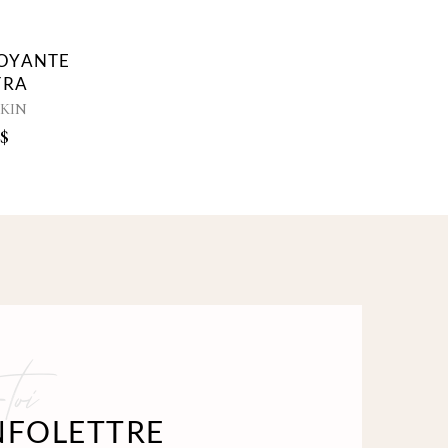
TOYANTE
TRA
KIN
0
$
toi
INFOLETTRE