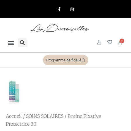
Programme de fidélié
Accueil
/
SOINS SOLAIRES
/ Bruine Fixative
Protectrice 30