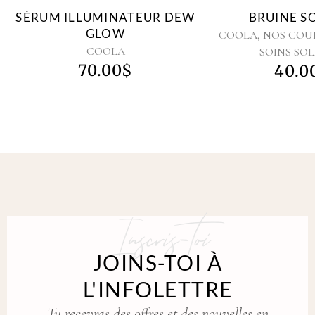
SÉRUM ILLUMINATEUR DEW
BRUINE S
GLOW
,
COOLA
NOS COU
COOLA
SOINS SOL
70.00
$
40.0
Inscris-toi
JOINS-TOI À
L'INFOLETTRE
Tu recevras des offres et des nouvelles en